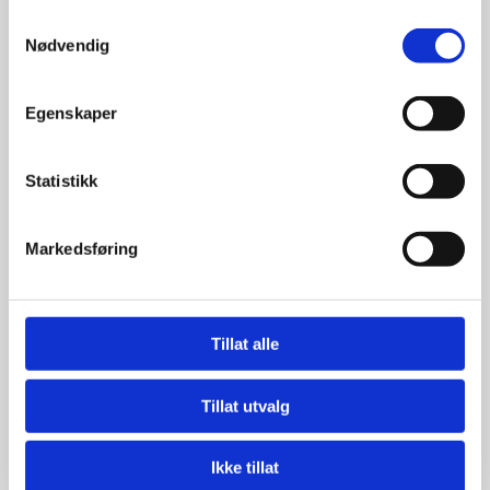
Samtykkevalg
Nødvendig
Egenskaper
Statistikk
Markedsføring
Ekspress frakt/bud
Skal du sende noe som må være fremme samme
dag, er budbil løsningen for deg. Godset leveres på
Tillat alle
døren med budbil utstyrt med bakløfter til de aller
fleste mottakere innen samme arbeidsdag.
Tillat utvalg
Ikke tillat