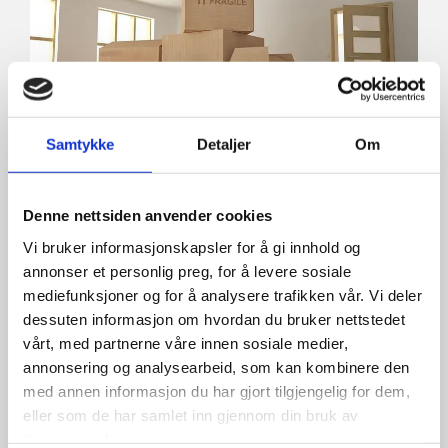
Samtykke
Detaljer
Om
Flyttetransport
Denne nettsiden anvender cookies
Vi er spesialister på flytting og tilbyr et fullt spekter
Vi bruker informasjonskapsler for å gi innhold og
av tjenester innen flytting. Om du ønsker kan vi
annonser et personlig preg, for å levere sosiale
være behjelpelig med pakkejobben og lagringen av
mediefunksjoner og for å analysere trafikken vår. Vi deler
ditt flyttegods i forbindelse med flyttingen. Vi kan
dessuten informasjon om hvordan du bruker nettstedet
også være behjelpelige med flyttevask om det er
vårt, med partnerne våre innen sosiale medier,
ønskelig.
annonsering og analysearbeid, som kan kombinere den
med annen informasjon du har gjort tilgjengelig for dem,
eller som de har samlet inn gjennom din bruk av
tjenestene deres.