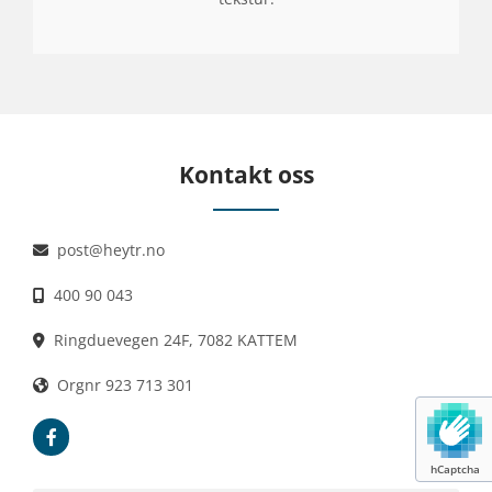
Kontakt oss
post@heytr.no

400 90 043

Ringduevegen 24F, 7082 KATTEM

Orgnr 923 713 301

hCaptcha