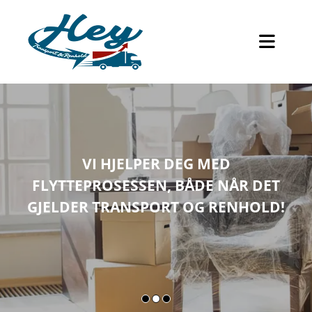
H
VI HJELPER DEG MED
E
FLYTTEPROSESSEN, BÅDE NÅR DET
Y
GJELDER TRANSPORT OG RENHOLD!
T
R
A
N