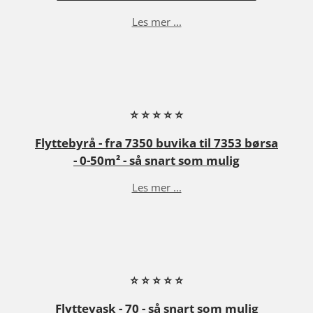
0
Les mer ...
0
%
F
O
R
⭐ ⭐ ⭐ ⭐ ⭐
N
Flyttebyrå - fra 7350 buvika til 7353 børsa
Ø
- 0-50m² - så snart som mulig
Y
Les mer ...
D
G
A
R
⭐ ⭐ ⭐ ⭐ ⭐
A
N
Flyttevask - 70 - så snart som mulig