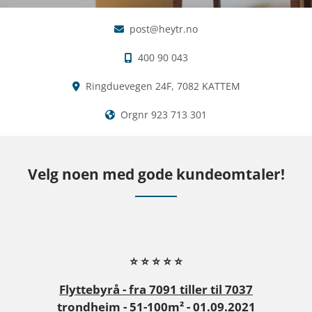
S
P
post@heytr.no

O
400 90 043

R
T
Ringduevegen 24F, 7082 KATTEM

&
Orgnr 923 713 301

R
E
Velg noen med gode kundeomtaler!
N
H
O
L
D
⭐ ⭐ ⭐ ⭐ ⭐
Flyttebyrå - fra 7091 tiller til 7037
1
trondheim - 51-100m² - 01.09.2021